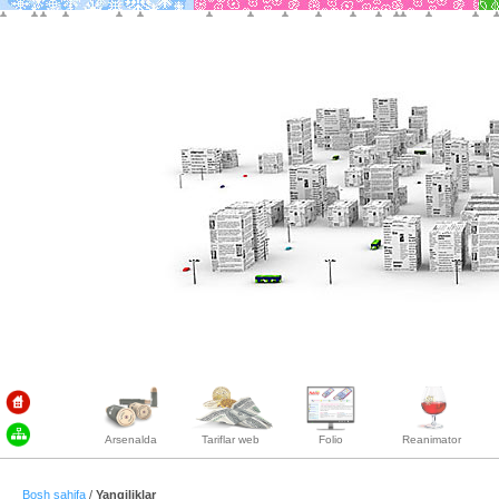
Arsenalda
Tariflar web
Folio
Reanimator
Bosh sahifa
/
Yangiliklar