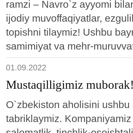
ramzi – Navro`z ayyomi bila
ijodiy muvoffaqiyatlar, ezguli
topishni tilaymiz! Ushbu b
samimiyat va mehr-muruvvat 
01.09.2022
Mustaqilligimiz muborak
O`zbekiston aholisini ushbu
tabriklaymiz. Kompaniyamiz 
salomatlik, tinchlik-osoishtal