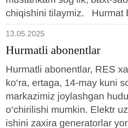
chiqishini tilaymiz. Hurmat 
13.05.2025
Hurmatli abonentlar
Hurmatli abonentlar, RES xab
ko‘ra, ertaga, 14-may kuni 
markazimiz joylashgan hudud
o‘chirilishi mumkin. Elektr u
ishini zaxira generatorlar y