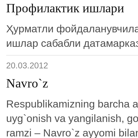
Профилактик ишлари
Ҳурматли фойдаланувчила
ишлар сабабли датамарказ
20.03.2012
Navro`z
Respublikamizning barcha ah
uyg`onish va yangilanish, go`
ramzi – Navro`z ayyomi bilan