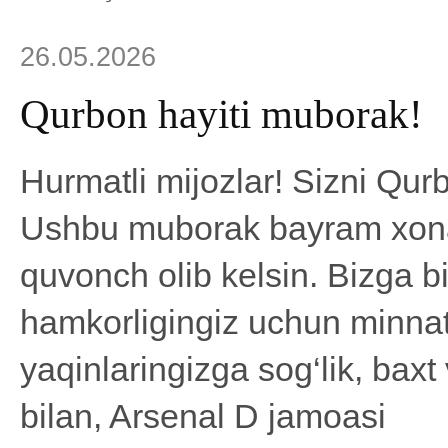
26.05.2026
Qurbon hayiti muborak!
Hurmatli mijozlar! Sizni Qurb
Ushbu muborak bayram xonad
quvonch olib kelsin. Bizga b
hamkorligingiz uchun minnatd
yaqinlaringizga sog‘lik, baxt
bilan, Arsenal D jamoasi