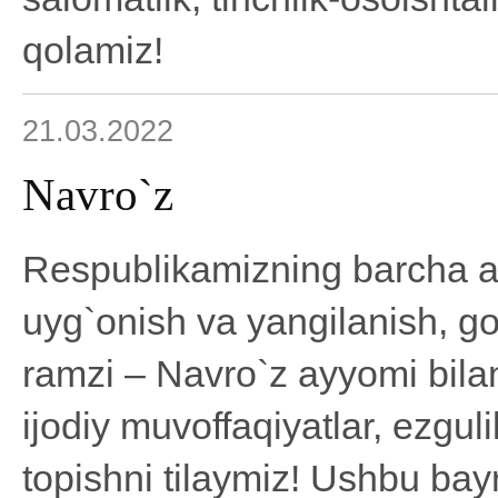
qolamiz!
21.03.2022
Navro`z
Respublikamizning barcha ah
uyg`onish va yangilanish, go`
ramzi – Navro`z ayyomi bila
ijodiy muvoffaqiyatlar, ezguli
topishni tilaymiz! Ushbu b