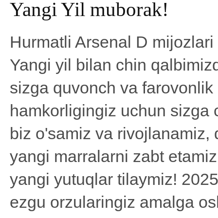
Yangi Yil muborak!
Hurmatli Arsenal D mijozlari 
Yangi yil bilan chin qalbimi
sizga quvonch va farovonlik 
hamkorligingiz uchun sizga c
biz o'samiz va rivojlanamiz,
yangi marralarni zabt etamiz.
yangi yutuqlar tilaymiz! 2025
ezgu orzularingiz amalga oshi