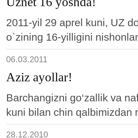
Uznet 16 yoshda!
2011-yil 29 aprel kuni, UZ
o`zining 16-yilligini nishonl
06.03.2011
Aziz ayollar!
Barchangizni go‘zallik va naf
kuni bilan chin qalbimizdan 
28.12.2010