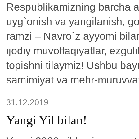
Respublikamizning barcha ah
uyg`onish va yangilanish, go`
ramzi – Navro`z ayyomi bila
ijodiy muvoffaqiyatlar, ezguli
topishni tilaymiz! Ushbu b
samimiyat va mehr-muruvvat 
31.12.2019
Yangi Yil bilan!