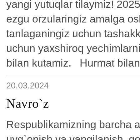
yangi yutuqlar tilaymiz! 2025
ezgu orzularingiz amalga oshi
tanlaganingiz uchun tashakku
uchun yaxshiroq yechimlarni 
bilan kutamiz. Hurmat bilan
20.03.2024
Navro`z
Respublikamizning barcha ah
uyg`onish va yangilanish, go`