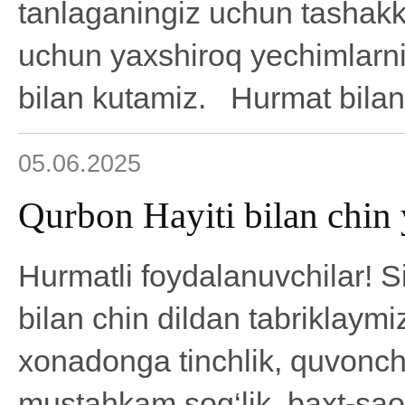
tanlaganingiz uchun tashakku
uchun yaxshiroq yechimlarni 
bilan kutamiz. Hurmat bilan
05.06.2025
Qurbon Hayiti bilan chin
Hurmatli foydalanuvchilar! 
bilan chin dildan tabriklay
xonadonga tinchlik, quvonch,
mustahkam sog‘lik, baxt-sao