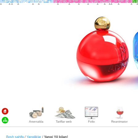
Arsenalda
Tariflar web
Folio
Reanimator
Bosh sahifa
/
Yangiliklar
/
Yangi Yil bilan!