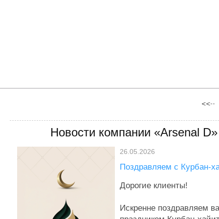
<<--
Новости компании «Arsenal D»
26.05.2026
Бронирование
Поздравляем с Курбан-х
зарегистрированного доме
Дорогие клиенты!
При выборе Услуги «Бронир
зарегистрированного домена
Искренне поздравляем ва
подтверждает, что понимает 