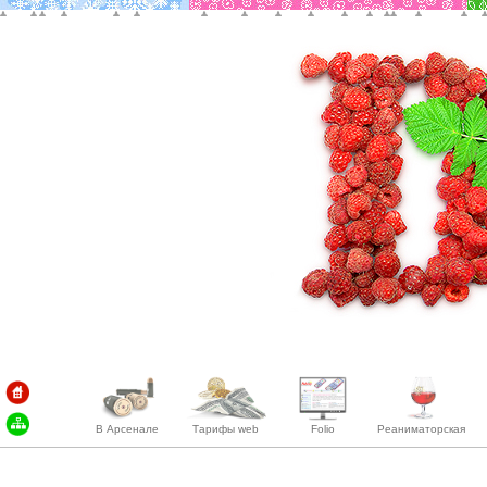
В Арсенале
Тарифы web
Folio
Реаниматорская