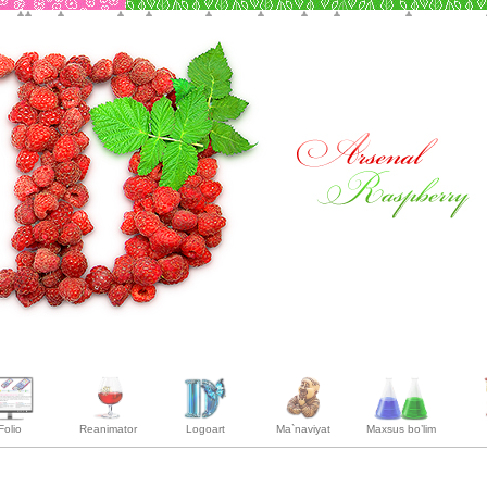
Folio
Reanimator
Logoart
Ma`naviyat
Maxsus bo’lim