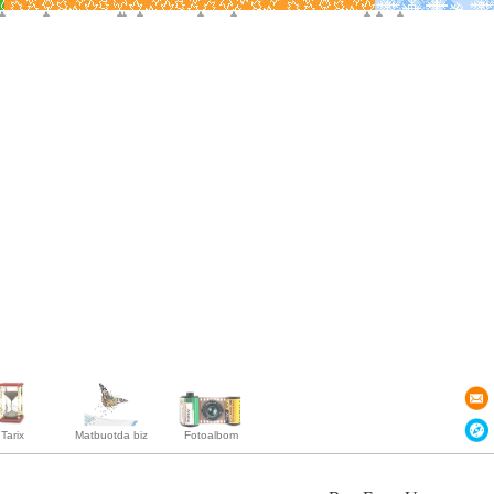
Tarix
Matbuotda biz
Fotoalbom