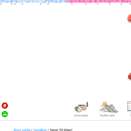
Arsenalda
Tariflar web
Bosh sahifa
/
Yangiliklar
/
Yangi Yil bilan!