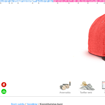
Arsenalda
Tariflar web
Bosh sahifa
/
Yangiliklar
/
Konstitutsiya kuni