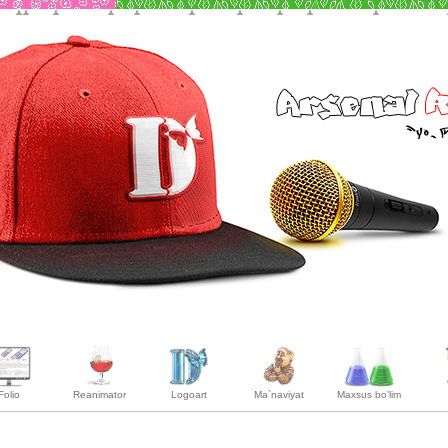
Folio
Reanimator
Logoart
Ma`naviyat
Maxsus bo’lim