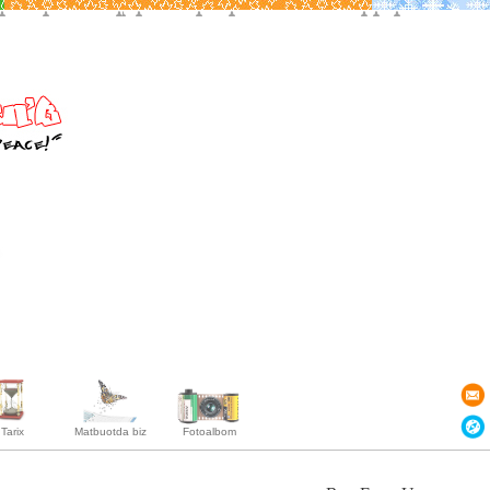
Tarix
Matbuotda biz
Fotoalbom