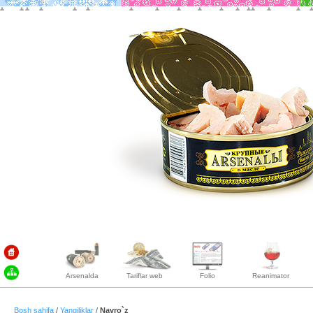
Arsenalda
Tariflar web
Folio
Reanimator
Bosh sahifa
/
Yangiliklar
/
Navro`z