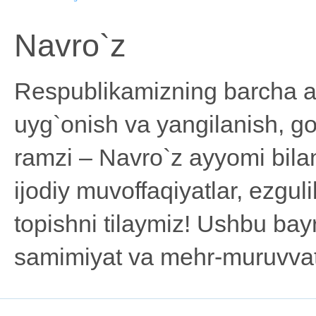
Navro`z
Respublikamizning barcha ah
uyg`onish va yangilanish, go`
ramzi – Navro`z ayyomi bila
ijodiy muvoffaqiyatlar, ezguli
topishni tilaymiz! Ushbu b
samimiyat va mehr-muruvvat 