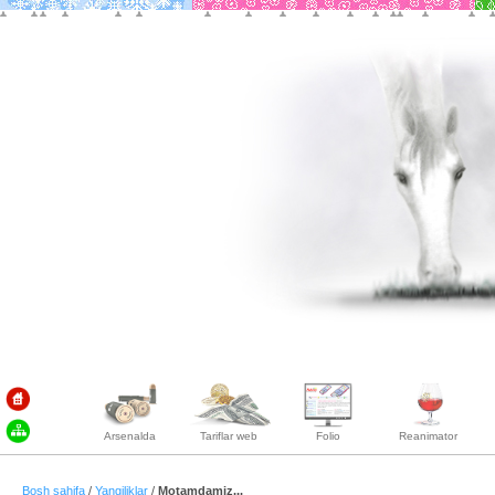
Arsenalda
Tariflar web
Folio
Reanimator
Bosh sahifa
/
Yangiliklar
/
Motamdamiz...