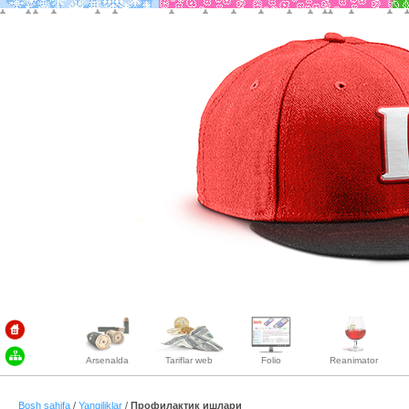
Arsenalda
Tariflar web
Folio
Reanimator
Bosh sahifa
/
Yangiliklar
/
Профилактик ишлари