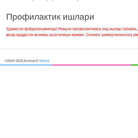
Профилактик ишлари
Ҳурматли фойдаланувчилар! Режали профилактикага оид ишлар сабабли д
қисқа муддатли кечикиш кузатилиши мумкин. Сизнинг ҳамкорлигингизга ум
©2004-2026 Arsenal D
Manzil