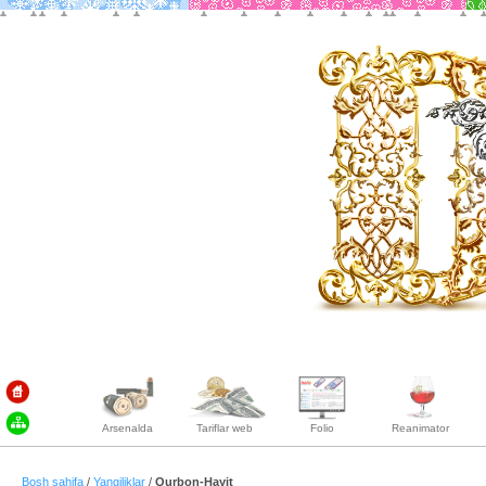
Arsenalda
Tariflar web
Folio
Reanimator
Bosh sahifa
/
Yangiliklar
/
Qurbon-Hayit