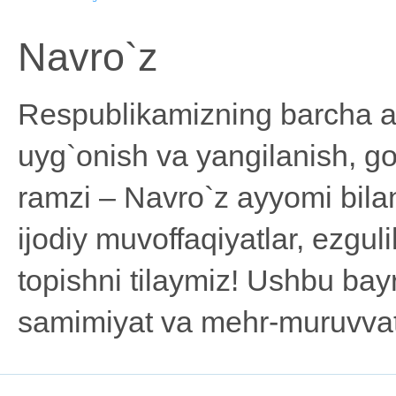
Navro`z
Respublikamizning barcha ah
uyg`onish va yangilanish, go`
ramzi – Navro`z ayyomi bila
ijodiy muvoffaqiyatlar, ezguli
topishni tilaymiz! Ushbu b
samimiyat va mehr-muruvvat 