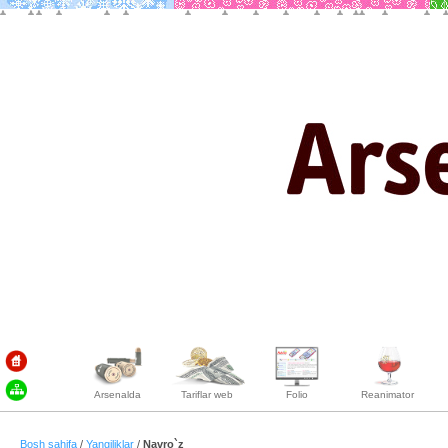
Arsenalda
Tariflar web
Folio
Reanimator
Bosh sahifa
/
Yangiliklar
/
Navro`z