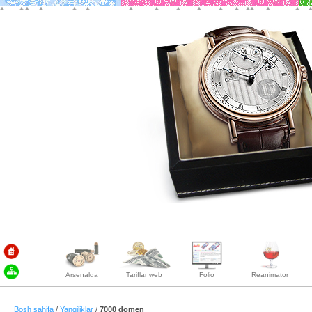
Arsenalda
Tariflar web
Folio
Reanimator
Bosh sahifa
/
Yangiliklar
/
7000 domen