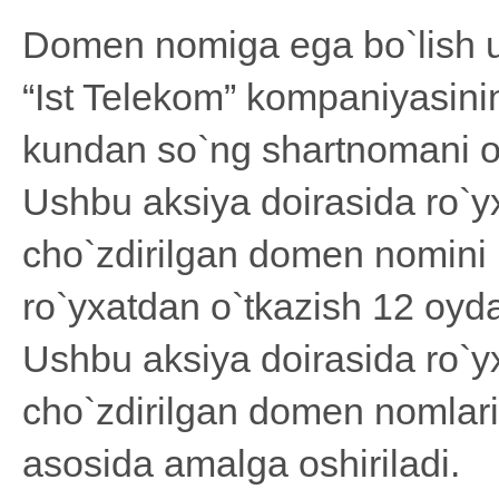
Domen nomiga ega bo`lish
“Ist Telekom” kompaniyasini
kundan so`ng shartnomani ol
Ushbu aksiya doirasida ro`y
cho`zdirilgan domen nomini
ro`yxatdan o`tkazish 12 oyda
Ushbu aksiya doirasida ro`y
cho`zdirilgan domen nomlari
asosida amalga oshiriladi.