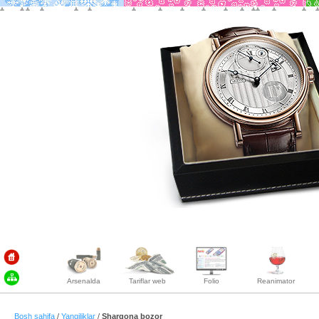
Arsenalda
Tariflar web
Folio
Reanimator
Bosh sahifa
/
Yangiliklar
/
Sharqona bozor