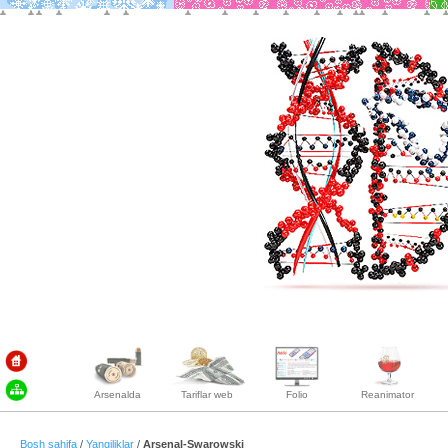
Arsenalda
Tariflar web
Folio
Reanimator
Bosh sahifa
/
Yangiliklar
/
Arsenal-Swarowski