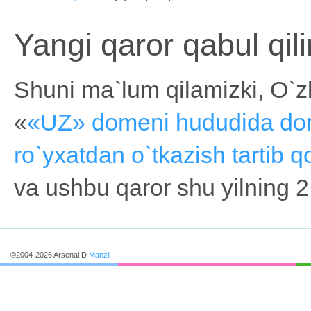
Yangi qaror qabul qili
Shuni ma`lum qilamizki, O`zb
«
«UZ» domeni hududida dom
ro`yxatdan o`tkazish tartib q
va ushbu qaror shu yilning 2
©2004-2026 Arsenal D
Manzil