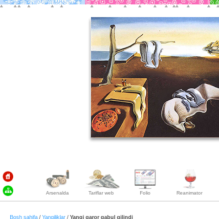
Arsenalda
Tariflar web
Folio
Reanimator
Bosh sahifa
/
Yangiliklar
/
Yangi qaror qabul qilindi