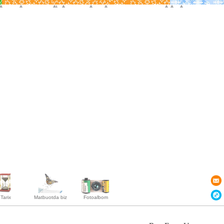
Tarix
Matbuotda biz
Fotoalbom