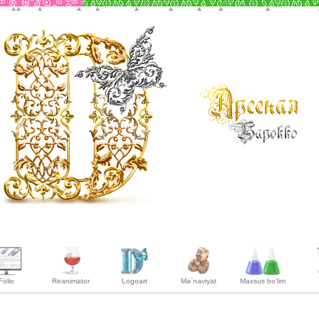
Folio
Reanimator
Logoart
Ma`naviyat
Maxsus bo’lim