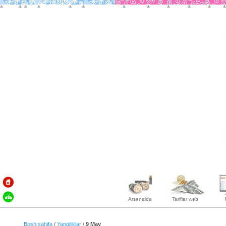
Arsenalda
Tariflar web
Bosh sahifa
/
Yangiliklar
/
9 May