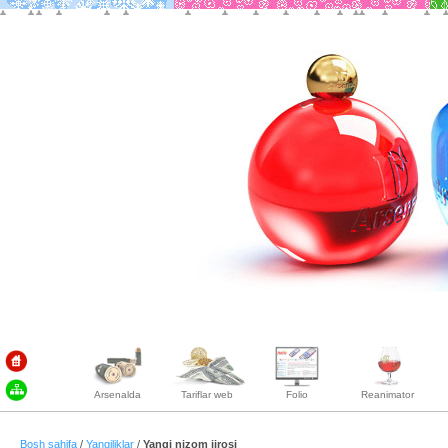
Arsenalda
Tariflar web
Folio
Reanimator
Bosh sahifa
/
Yangiliklar
/
Yangi nizom ijrosi