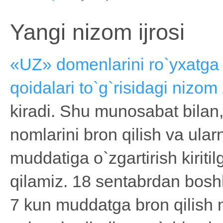
Yangi nizom ijrosi
«UZ» domenlarini ro`yxatga 
qoidalari to`g`risidagi nizom
kiradi. Shu munosabat bila
nomlarini bron qilish va ular
muddatiga o`zgartirish kiritil
qilamiz. 18 sentabrdan bos
7 kun muddatga bron qilish 