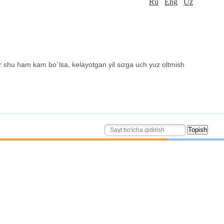
Ru
Eng
Uz
 Agar shu ham kam bo`lsa, kelayotgan yil sizga uch yuz oltmish