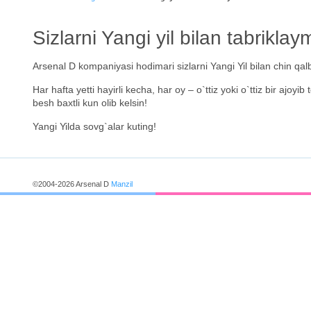
Sizlarni Yangi yil bilan tabriklay
Arsenal D kompaniyasi hodimari sizlarni Yangi Yil bilan chin qal
Har hafta yetti hayirli kecha, har oy – o`ttiz yoki o`ttiz bir ajo
besh baxtli kun olib kelsin!
Yangi Yilda sovg`alar kuting!
©2004-2026 Arsenal D
Manzil