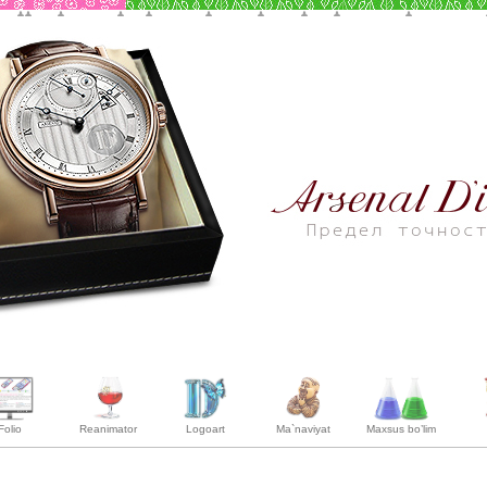
Folio
Reanimator
Logoart
Ma`naviyat
Maxsus bo’lim