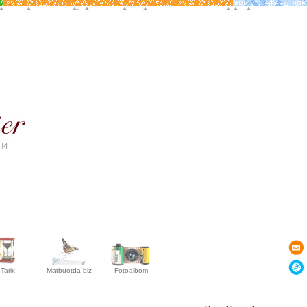
Tarix
Matbuotda biz
Fotoalbom