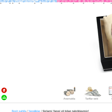
Arsenalda
Tariflar web
Bosh sahifa
/
Yangiliklar
/
Sizlarni Yangi yil bilan tabriklaymiz!