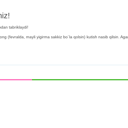
miz!
bdan tabriklaydi!
yib tong (fevralda, mayli yigirma sakkiz bo`la qolsin) kutish nasib qilsin.