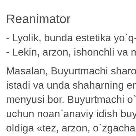
Reanimator
- Lyolik, bunda estetika yo`q-
- Lekin, arzon, ishonchli va
Masalan, Buyurtmachi sharob
istadi va unda shaharning en
menyusi bor. Buyurtmachi o`
uchun noan`anaviy idish buyu
oldiga «tez, arzon, o`zgacha