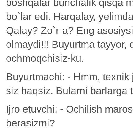
boshqalar bunchalik qisqa 
bo`lar edi. Harqalay, yelim
Qalay? Zo`r-а? Eng asosiysi,
olmaydi!!! Buyurtma tayyor, q
ochmoqchisiz-ku.
Buyurtmachi: - Hmm, texnik j
siz haqsiz. Bularni barlarga 
Ijro etuvchi: - Ochilish mar
berasizmi?