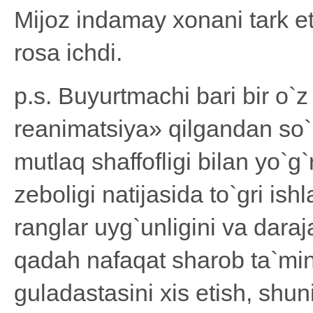
Mijoz indamay xonani tark e
rosa ichdi.
p.s. Buyurtmachi bari bir o`
reanimatsiya» qilgandan so`n
mutlaq shaffofligi bilan yo`g`r
zeboligi natijasida to`gri is
ranglar uyg`unligini va daraj
qadah nafaqat sharob ta`mini,
guladastasini xis etish, shu