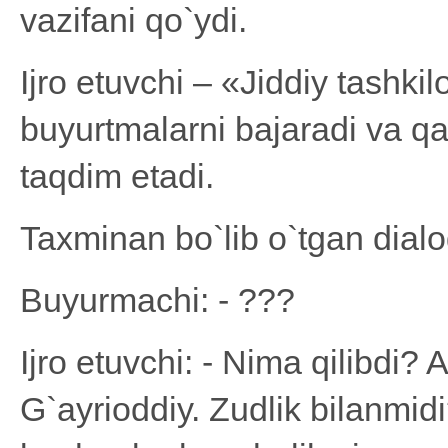
vazifani qo`ydi.
Ijro etuvchi – «Jiddiy tashki
buyurtmalarni bajaradi va qa
taqdim etadi.
Taxminan bo`lib o`tgan dialo
Buyurmachi: - ???
Ijro etuvchi: - Nima qilibdi
G`ayrioddiy. Zudlik bilanmi