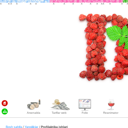
Arsenalda
Tariflar web
Folio
Reanimator
Bosh sahifa
/
Yangiliklar
/
Profilaktika ishlari