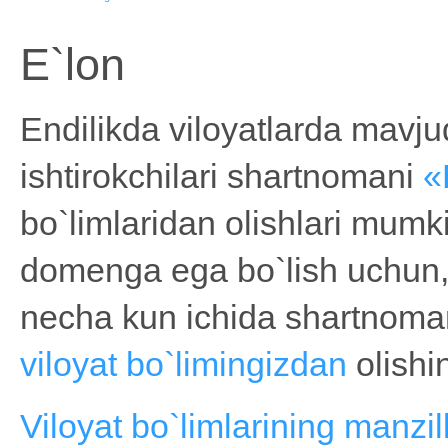
E`lon
Endilikda viloyatlarda mavj
ishtirokchilari shartnomani
«
bo`limlaridan olishlari mumk
domenga ega bo`lish uchun
necha kun ichida shartnoma
viloyat bo`limingizdan
olishi
Viloyat bo`limlarining manzill