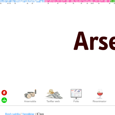
Arsenalda
Tariflar web
Folio
Reanimator
Bosh sahifa
/
Yangiliklar
/
E`lon