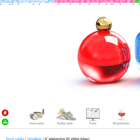
Arsenalda
Tariflar web
Folio
Reanimator
Bosh sahifa
/
Yangiliklar
/
G`alabaning 62 yilligi bilan!