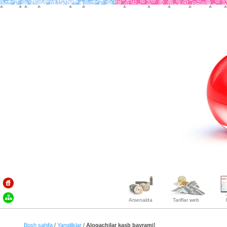
Arsenalda
Tariflar web
Bosh sahifa
/
Yangiliklar
/
Aloqachilar kasb bayrami!