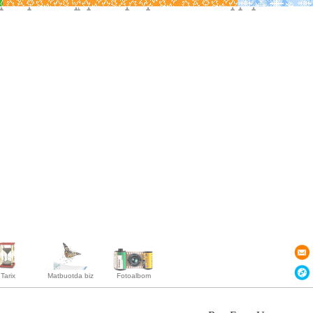
Tarix
Matbuotda biz
Fotoalbom