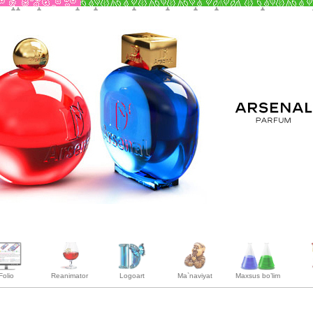
Folio
Reanimator
Logoart
Ma`naviyat
Maxsus bo’lim