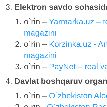
Elektron savdo sohasid
o`rin –
Yarmarka.uz – te
magazini
o`rin –
Korzinka.uz - A
magazini
o`rin –
PayNet – real va
Davlat boshqaruv organi
o`rin –
O`zbekiston Aloq
o`rin–
O`zbekiston Res