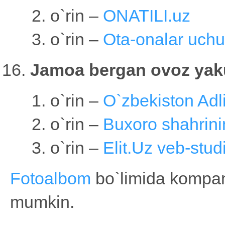
o`rin –
ONATILI.uz
o`rin –
Ota-onalar uchu
Jamoa bergan ovoz yaku
o`rin –
O`zbekiston Adli
o`rin –
Buxoro shahrini
o`rin –
Elit.Uz veb-stud
Fotoalbom
bo`limida kompani
mumkin.