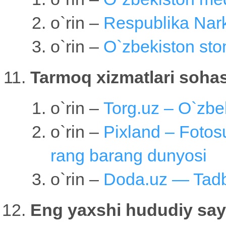
o`rin –
Respublika Nark
o`rin –
O`zbekiston sto
Tarmoq xizmatlari sohas
o`rin –
Torg.uz – O`zbek
o`rin –
Pixland – Fotosu
rang barang dunyosi
o`rin –
Doda.uz — Tadbi
Eng yaxshi hududiy say