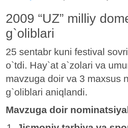
2009 “UZ” milliy domen
g`oliblari
25 sentabr kuni festival sovr
o`tdi. Hay`at a`zolari va um
mavzuga doir va 3 maxsus no
g`oliblari aniqlandi.
Mavzuga doir nominatsiyal
Jismoniy tarbiya va spo