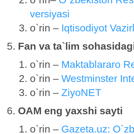
versiyasi
o`rin –
Iqtisodiyot Vazirl
Fan va ta`lim sohasidag
o`rin –
Maktablararo R
o`rin –
Westminster Inte
o`rin –
ZiyoNET
OAM eng yaxshi sayti
o`rin –
Gazeta.uz: O`zbe