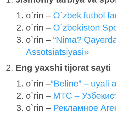
o`rin –
O`zbek futbol fa
o`rin –
O`zbekiston Spor
o`rin –
“Nima? Qayerda
Assotsiatsiyasi»
Eng yaxshi tijorat sayti
o`rin –
“Beline” – uyali 
o`rin –
МТС – Узбекис
o`rin –
Рекламное Аген