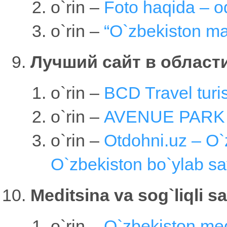
o`rin –
Foto haqida – od
o`rin –
“O`zbekiston ma
Лучший сайт в област
o`rin –
BCD Travel turis
o`rin –
AVENUE PARK m
o`rin –
Otdohni.uz – O`
O`zbekiston bo`ylab s
Meditsina va sog`liqli 
o`rin –
O`zbekiston med