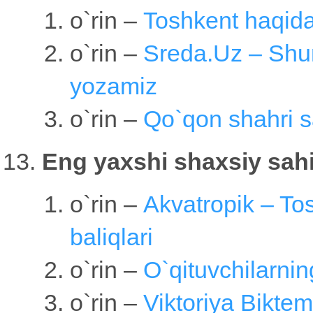
o`rin –
Toshkent haqida
o`rin –
Sreda.Uz – Shun
yozamiz
o`rin –
Qo`qon shahri s
Eng yaxshi shaxsiy sahi
o`rin –
Аkvatropik – To
baliqlari
o`rin –
O`qituvchilarnin
o`rin –
Viktoriya Biktem