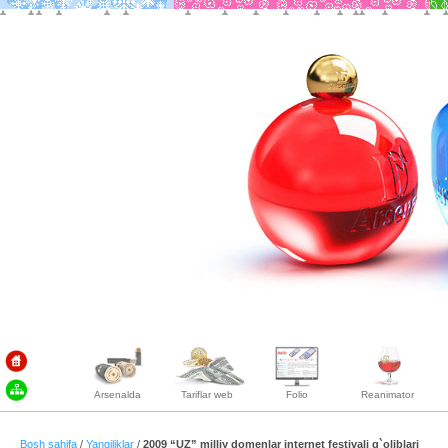
Arsenalda
Tariflar web
Folio
Reanimator
Bosh sahifa
/
Yangiliklar
/
2009 “UZ” milliy domenlar internet festivali g`oliblari