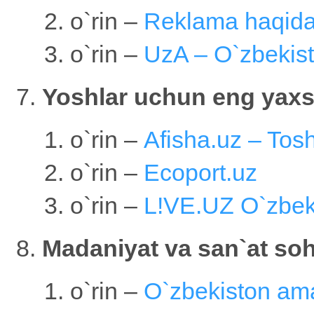
o`rin –
Reklama haqid
o`rin –
UzA – O`zbekisto
Yoshlar uchun eng yaxs
o`rin –
Afisha.uz – Tosh
o`rin –
Ecoport.uz
o`rin –
L!VE.UZ O`zbeki
Madaniyat va san`at soh
o`rin –
O`zbekiston ama