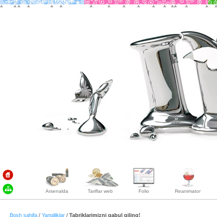
Arsenalda
Tariflar web
Folio
Reanimator
Bosh sahifa
/
Yangiliklar
/
Tabriklarimizni qabul qiling!