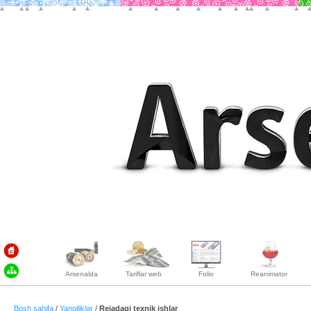
Arsenalda
Tariflar web
Folio
Reanimator
Bosh sahifa
/
Yangiliklar
/
Rejadagi texnik ishlar