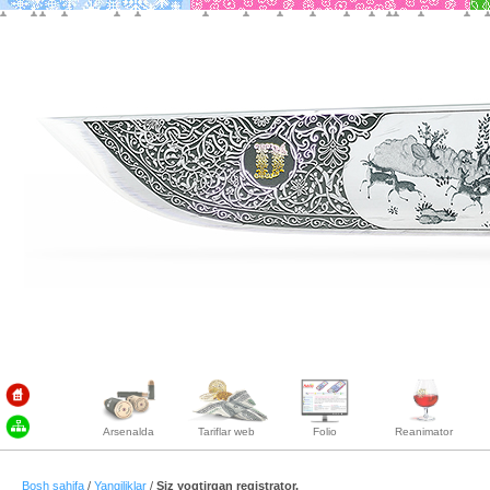
Arsenalda
Tariflar web
Folio
Reanimator
Bosh sahifa
/
Yangiliklar
/
Siz yoqtirgan registrator.