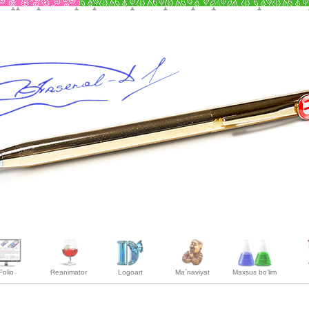
Folio
Reanimator
Logoart
Ma`naviyat
Maxsus bo’lim