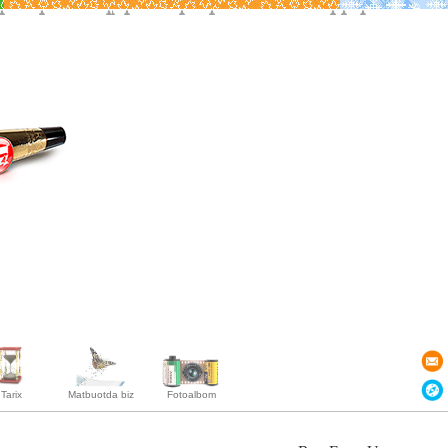
Tarix
Matbuotda biz
Fotoalbom