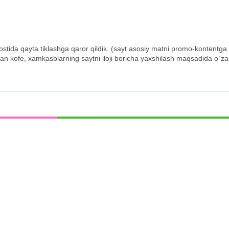
ida qayta tiklashga qaror qildik. (sayt asosiy matni promo-kontentga o
gan kofe, xamkasblarning saytni iloji boricha yaxshilash maqsadida o`z