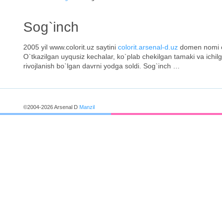
Sog`inch
2005 yil www.colorit.uz saytini
colorit.arsenal-d.uz
domen nomi ost
O`tkazilgan uyqusiz kechalar, ko`plab chekilgan tamaki va ichil
rivojlanish bo`lgan davrni yodga soldi. Sog`inch …
©2004-2026 Arsenal D
Manzil