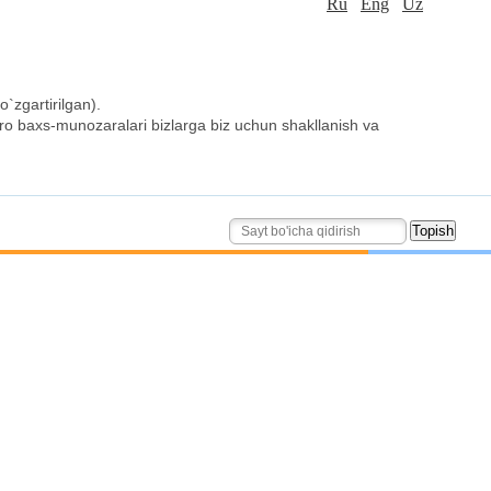
Ru
Eng
Uz
`zgartirilgan).
aro baxs-munozaralari bizlarga biz uchun shakllanish va