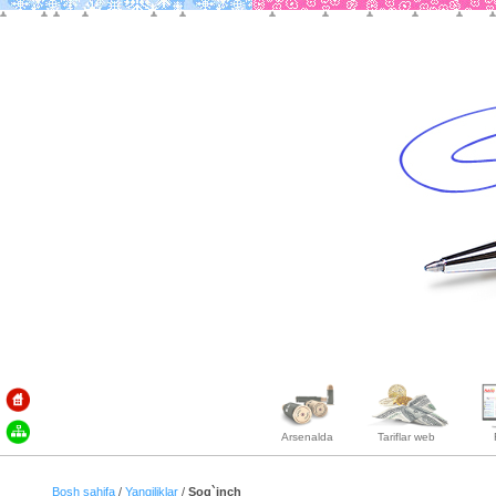
Arsenalda
Tariflar web
Bosh sahifa
/
Yangiliklar
/
Sog`inch