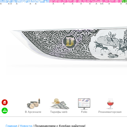
В Арсенале
Тарифы web
Folio
Реаниматорская
Главная
/
Новости
/
Поздравляем с Курбан-хайитом!