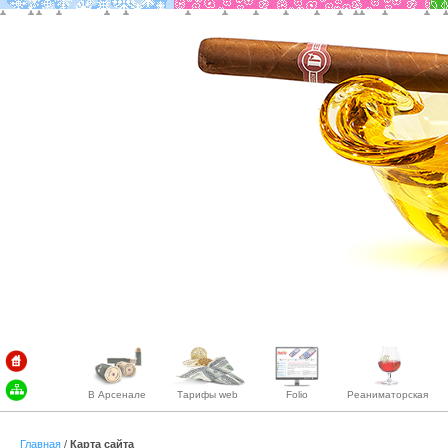
В Арсенале
Тарифы web
Folio
Реаниматорская
Главная
/
Карта сайта