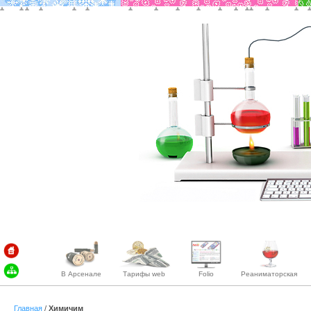
В Арсенале
Тарифы web
Folio
Реаниматорская
Главная
/
Химичим