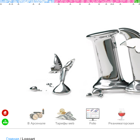
1
/
17
В Арсенале
Тарифы web
Folio
Реаниматорская
Главная
/
Logoart