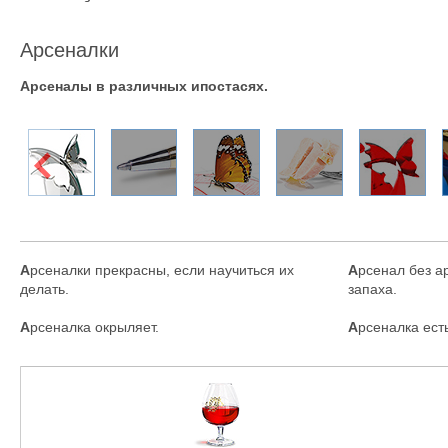
Арсеналки
Арсеналы в различных ипостасях.
А
рсеналки прекрасны, если научиться их
А
рсенал без ар
делать.
запаха.
А
рсеналка окрыляет.
А
рсеналка ест