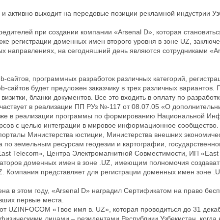
 и активно выходит на передовые позиции рекламной индустрии Узбе
едителей при создании компании «Arsenal D», которая становить
кже регистрации доменных имен второго уровня в зоне UZ, заключен
ых направлениях, на сегодняшний день являются сотрудниками «Ar
b-сайтов, программных разработок различных категорий, регистра
-сайтов будет предложен заказчику в трех различных вариантов. П
изитки, бланки документов. Все это входить в оплату по разработк
 участвует в реализации ПП РУз №-117 от 08.07.05 «О дополнител
ак же в реализации программы по формированию Национальной Инф
сов с целью интеграции в мировое информационное сообщество.
орталы Министерства юстиции, Министерства внешних экономическ
та по земельным ресурсам геодезии и картографии, государственно
ast Telecom», Центра Электромагнитной Совместимости, ИП «East 
раторов доменных имен в зоне .UZ, имеющим полномочия создават
. Компания представляет для регистрации доменных имен зоне .U
а в этом году, «Arsenal D» наградил Сертификатом на право бес
явших первые места.
от UZINFOCOM «Твое имя в. UZ», которая проводиться до 31 декаб
изическими лицами – резидентами Республики Узбекистан, когда 