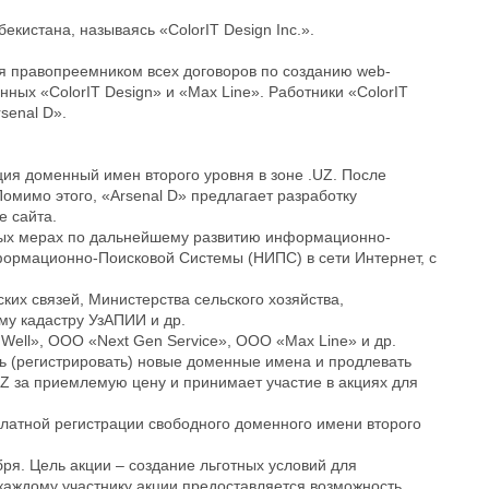
кистана, называясь «ColorIT Design Inc.».
ся правопреемником всех договоров по созданию web-
ных «ColorIT Design» и «Max Line». Работники «ColorIT
senal D».
ция доменный имен второго уровня в зоне .UZ. После
омимо этого, «Arsenal D» предлагает разработку
е сайта.
ьных мерах по дальнейшему развитию информационно-
ормационно-Поисковой Системы (НИПС) в сети Интернет, с
их связей, Министерства сельского хозяйства,
му кадастру УзАПИИ и др.
Well», ООО «Next Gen Service», OOO «Max Line» и др.
ь (регистрировать) новые доменные имена и продлевать
Z за приемлемую цену и принимает участие в акциях для
платной регистрации свободного доменного имени второго
ря. Цель акции – создание льготных условий для
каждому участнику акции предоставляется возможность