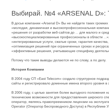
Выбирай. №4 «ARSENAL D»: Т
В досье компании «Arsenal D» Вы не найдете таких громких
«молодая, динамичная и высокопрофессиональная компан
«решения от разработки веб-сайтов до ... для малого и сре
«высокоспециализированные профессионалы в области ...»
«интегрированные услуги, сжатые сроки, гарантия качества
«оптимизация решений при ограниченных сроках и ресурса
«эффективные решения, учитывающие специфику деятельно
Потому что такие выводы делаются не по слову, а по делу.
История Компании
В 2004 году СП «East Telecom» создало структурное подраз
сайты и регистрировало доменные имена второго уровня в з
В 2006 году, с целью занятия более выгодного положения 
технические возможности для предоставления широкого сп
оператор, являясь правопреемником лицензии на эксплуатац
Operator (Оператор Беспроводного Доступа) в Республике У