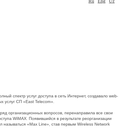
Ru
Eng
Uz
лный спектр услуг доступа в сеть Интернет, создавало web-
х услуг СП «East Telecom».
 ряд организационных вопросов, перенаправила все свои
оступа WiMAX. Появившийся в результате реорганизации
л называться «Max Line», став первым Wireless Network