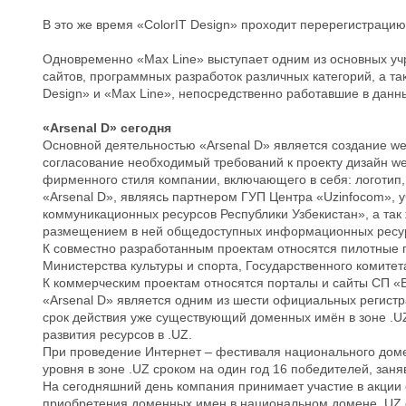
В это же время «ColorIT Design» проходит перерегистрацию
Одновременно «Max Line» выступает одним из основных учр
сайтов, программных разработок различных категорий, а та
Design» и «Max Line», непосредственно работавшие в данн
«Arsenal D» сегодня
Основной деятельностью «Arsenal D» является создание we
согласование необходимый требований к проекту дизайн web
фирменного стиля компании, включающего в себя: логотип, в
«Arsenal D», являясь партнером ГУП Центра «Uzinfocom»,
коммуникационных ресурсов Республики Узбекистан», а т
размещением в ней общедоступных информационных ресур
К совместно разработанным проектам относятся пилотные п
Министерства культуры и спорта, Государственного комите
К коммерческим проектам относятся порталы и сайты СП «E
«Arsenal D» является одним из шести официальных регист
срок действия уже существующий доменных имён в зоне .UZ
развития ресурсов в .UZ.
При проведение Интернет – фестиваля национального домен
уровня в зоне .UZ сроком на один год 16 победителей, зан
На сегодняшний день компания принимает участие в акции 
приобретения доменных имен в национальном домене .UZ ф