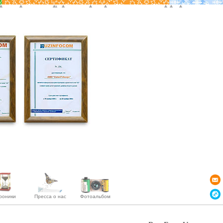
роники
Пресса о нас
Фотоальбом