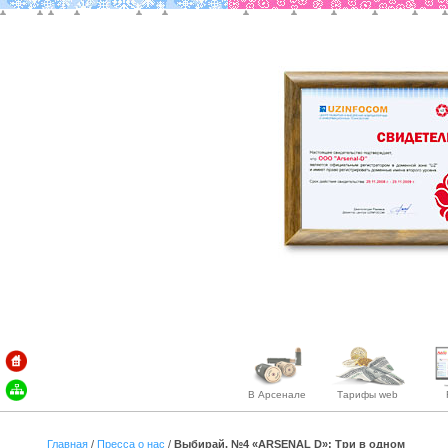
В Арсенале
Тарифы web
Главная
/
Пресса о нас
/
Выбирай. №4 «ARSENAL D»: Три в одном