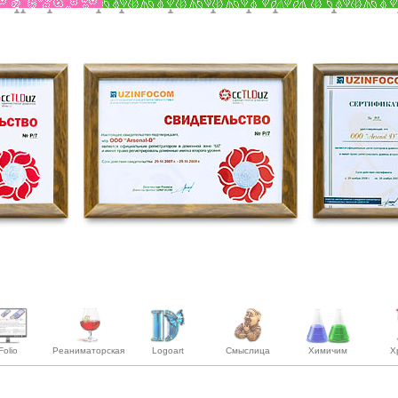
Folio
Реаниматорская
Logoart
Смыслица
Химичим
Х