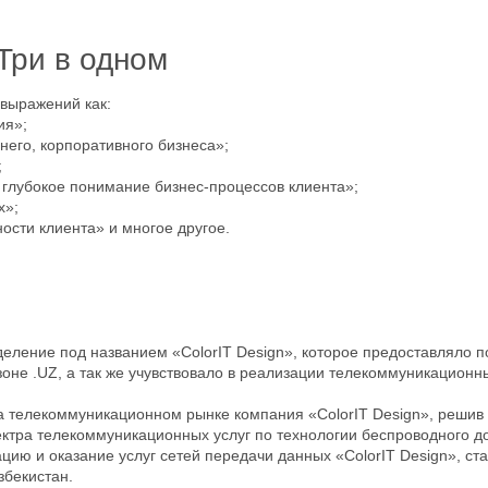
ри в одном
 выражений как:
ия»;
днего, корпоративного бизнеса»;
;
, глубокое понимание бизнес-процессов клиента»;
х»;
сти клиента» и многое другое.
деление под названием «ColorIT Design», которое предоставляло по
оне .UZ, а так же учувствовало в реализации телекоммуникационны
на телекоммуникационном рынке компания «ColorIT Design», решив
ектра телекоммуникационных услуг по технологии беспроводного д
ию и оказание услуг сетей передачи данных «ColorIT Design», ста
збекистан.