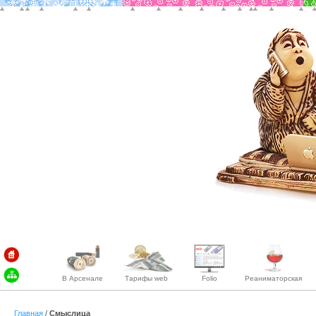
В Арсенале
Тарифы web
Folio
Реаниматорская
Главная
/
Смыслица