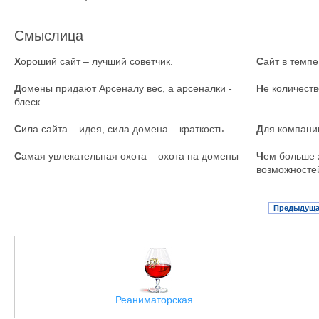
Смыслица
Х
ороший сайт – лучший советчик.
С
айт в темпе
Д
омены придают Арсеналу вес, а арсеналки -
Н
е количеств
блеск.
С
ила сайта – идея, сила домена – краткость
Д
ля компании
С
амая увлекательная охота – охота на домены
Ч
ем больше 
возможносте
Предыдущ
Реаниматорская