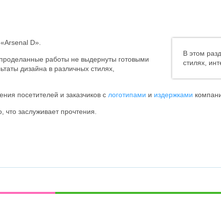
«Arsenal D».
В этом раз
о проделанные работы не выдернуты готовыми
стилях, ин
ьтаты дизайна в различных стилях,
ения посетителей и заказчиков с
логотипами
и
издержками
компани
о, что заслуживает прочтения.