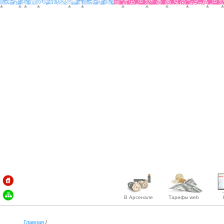
В Арсенале
Тарифы web
Главная
/