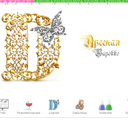
Folio
Реаниматорская
Logoart
Смыслица
Химичим
Х