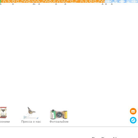
роники
Пресса о нас
Фотоальбом