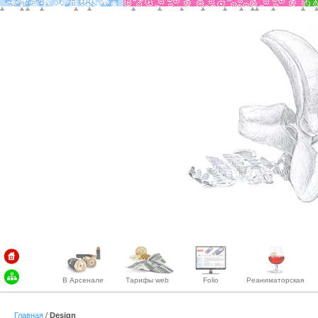
В Арсенале
Тарифы web
Folio
Реаниматорская
Главная
/
Design