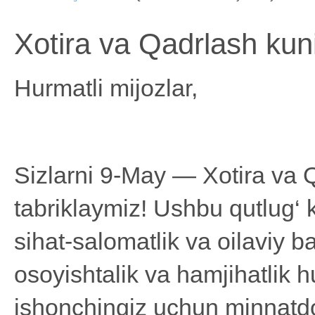
Xotira va Qadrlash kuni
Hurmatli mijozlar,
Sizlarni 9-May — Xotira va 
tabriklaymiz! Ushbu qutlug‘ k
sihat-salomatlik va oilaviy b
osoyishtalik va hamjihatlik 
ishonchingiz uchun minnatdor