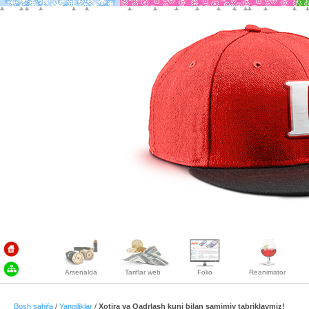
Arsenalda
Tariflar web
Folio
Reanimator
Bosh sahifa
/
Yangiliklar
/
Xotira va Qadrlash kuni bilan samimiy tabriklaymiz!