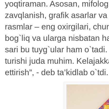
yoqtiraman. Asosan, mifologi
zavqlanish, grafik asarlar va
rasmlar – eng oxirgilari, chu
bog`liq va ularga nisbatan h
sari bu tuyg`ular ham o`tadi. 
turishi juda muhim. Kelajakk
ettirish”, - deb ta’kidlab o`tdi.