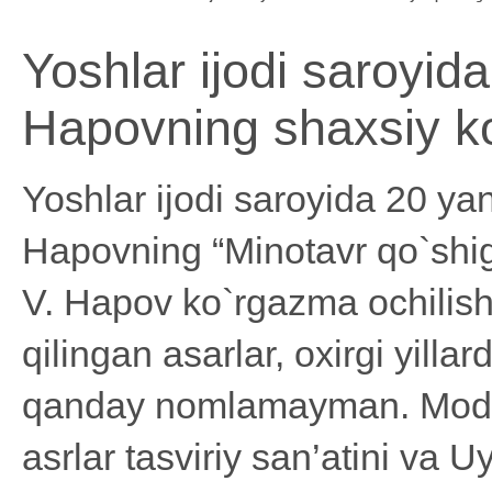
Yoshlar ijodi saroyid
Hapovning shaxsiy ko
Yoshlar ijodi saroyida 20 ya
Hapovning “Minotavr qo`shig`
V. Hapov ko`rgazma ochili
qilingan asarlar, oxirgi yilla
qanday nomlamayman. Moder
asrlar tasviriy san’atini va 