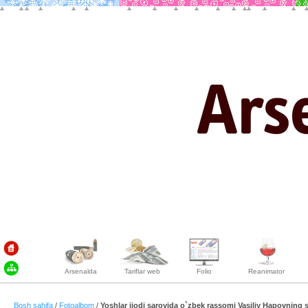
Arsenalda
Tariflar web
Folio
Reanimator
Bosh sahifa
/
Fotoalbom
/
Yoshlar ijodi saroyida o`zbek rassomi Vasiliy Hapovning 